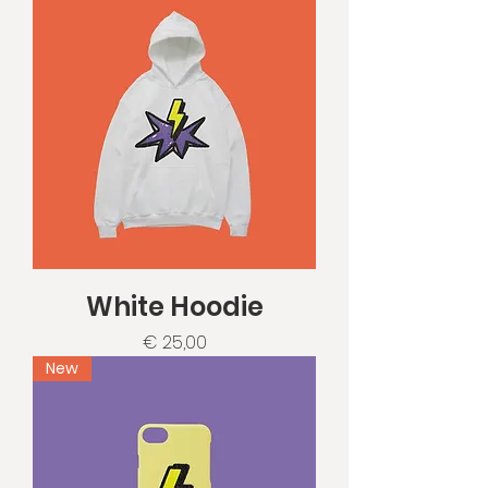
White Hoodie
Prijs
€ 25,00
New