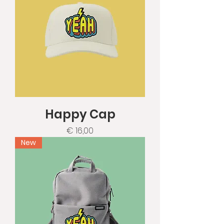
Happy Cap
Prijs
€ 16,00
New