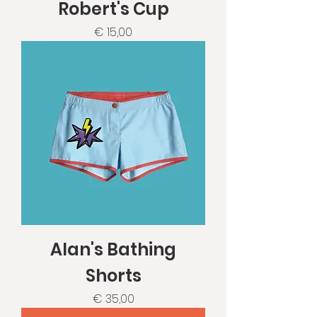
Robert's Cup
Prijs
€ 15,00
Alan's Bathing
Shorts
Prijs
€ 35,00