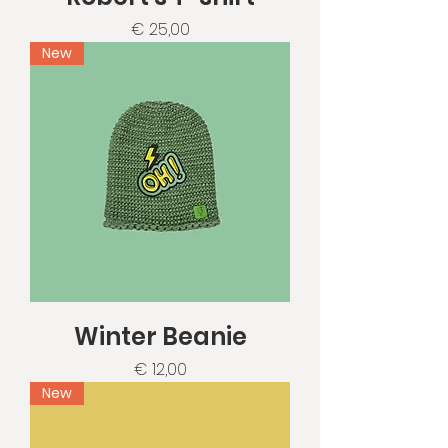
Prijs
€ 25,00
New
Winter Beanie
Prijs
€ 12,00
New