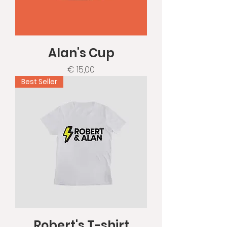
Alan's Cup
Prijs
€ 15,00
Best Seller
Robert's T-shirt