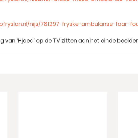
fryslan.nl/nijs/781297-fryske-ambulanse-foar-f
ng van ‘Hjoed’ op de TV zitten aan het einde beelde