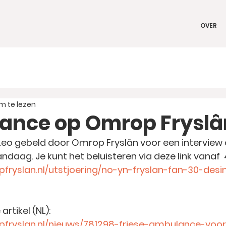
OVER
m te lezen
ance op Omrop Fryslâ
o gebeld door Omrop Fryslân voor een interview 
andaag. Je kunt het beluisteren via deze link vanaf  4
fryslan.nl/utstjoering/no-yn-fryslan-fan-30-des
artikel (NL):
pfryslan.nl/nieuws/781298-friese-ambulance-voo